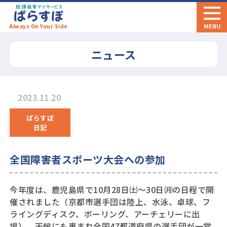
ぱらすぽ
MENU
Always On Your Side
ニュース
2023.11.20
ぱらすぽ
日記
全国障害者スポーツ大会への参加
今年度は、鹿児島県で10月28日㈯～30日㈪の日程で開
催されました（京都市選手団は陸上、水泳、卓球、フ
ライングディスク、ボーリング、アーチェリーに出
場）。天候にも恵まれ全国47都道府県の選手団が一堂